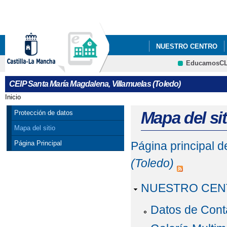
Pa
co
pri
NUESTRO CENTRO
EducamosC
CEIP Santa María Magdalena, Villamuelas (Toledo)
Inicio
Se encuentra usted aquí
Mapa del sit
Protección de datos
Mapa del sitio
Página Principal
Página principal 
(Toledo)
NUESTRO CEN
Datos de Cont